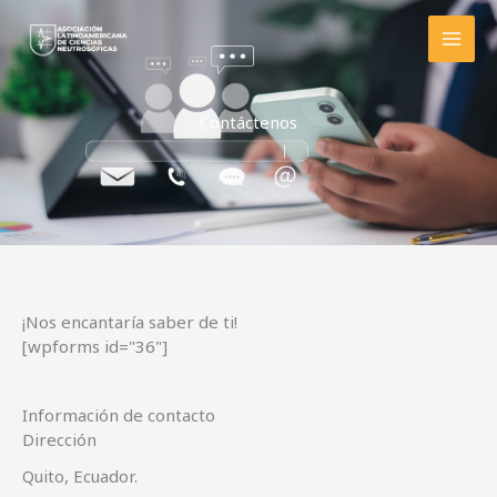
Ir
al
contenido
Contáctenos
¡Nos encantaría saber de ti!
[wpforms id="36"]
Información de contacto
Dirección
Quito, Ecuador.