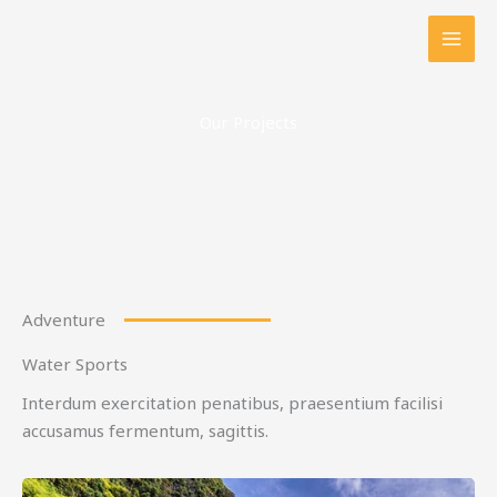
Ir
al
contenido
Our Projects
Adventure
Water Sports
Interdum exercitation penatibus, praesentium facilisi
accusamus fermentum, sagittis.